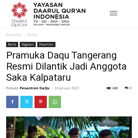
Beranda
Berita
Berita
Kegiatan
Pesantren
Pramuka Daqu Tangerang
Resmi Dilantik Jadi Anggota
Saka Kalpataru
Penulis
Pesantren DaQu
-
24 Januari 2023
669
0