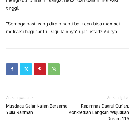
mengikuti lomba ini sangat besar dan dalam motivasi
tinggi.
“Semoga hasil yang diraih nanti baik dan bisa menjadi
motivasi bagi santri Daqu lainnya” ujar ustadz Aditya.
Artikulli paraprak
Artikulli tjetër
Musdaqu Gelar Kajian Bersama
Rapimnas Daarul Qur’an:
Yulia Rahman
Konkretkan Langkah Wujudkan
Dream 115