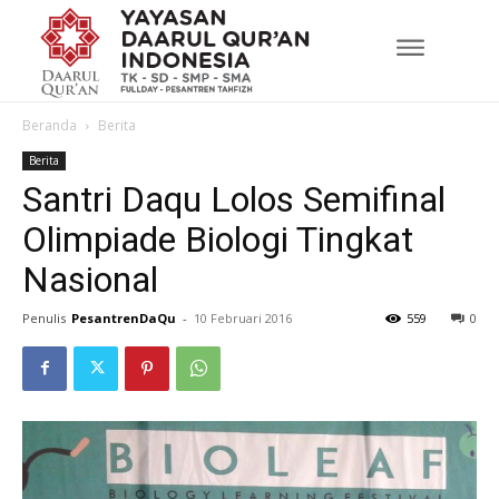
Beranda
Berita
Berita
Santri Daqu Lolos Semifinal
Olimpiade Biologi Tingkat
Nasional
Penulis
PesantrenDaQu
-
10 Februari 2016
559
0