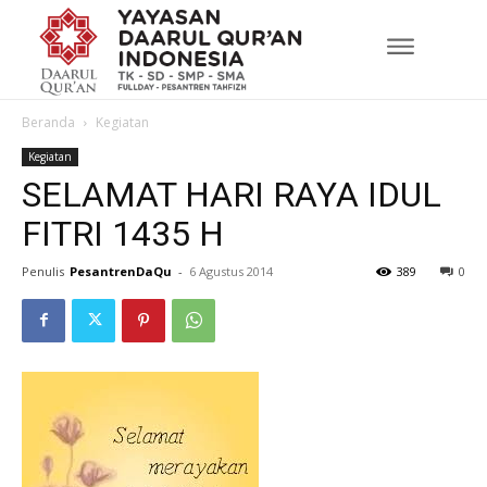
Beranda
Kegiatan
Kegiatan
SELAMAT HARI RAYA IDUL
FITRI 1435 H
Penulis
PesantrenDaQu
-
6 Agustus 2014
389
0