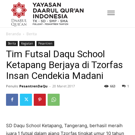
Beranda
Berita
Berita
Kegiatan
Pesantren
Tim Futsal Daqu School
Ketapang Berjaya di Tzorfas
Insan Cendekia Madani
Penulis
PesantrenDaQu
-
20 Maret 2017
663
1
SD Daqu School Ketapang, Tangerang, berhasil meraih
juara 1 futsal dalam ajang Tzorfas tingkat umur 10 tahun