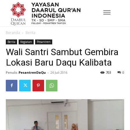
Beranda
Berita
Berita
Kegiatan
Pesantren
Wali Santri Sambut Gembira
Lokasi Baru Daqu Kalibata
Penulis
PesantrenDaQu
-
26 Juli 2016
703
0