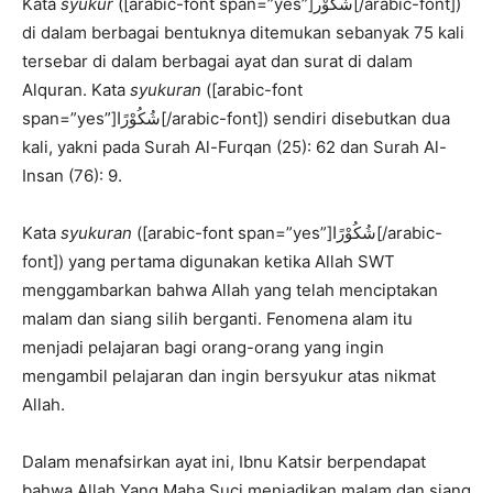
Kata
syukur
([arabic-font span=”yes”]شُكُوْر[/arabic-font])
di dalam berbagai bentuknya ditemukan sebanyak 75 kali
tersebar di dalam berbagai ayat dan surat di dalam
Alquran. Kata
syukuran
([arabic-font
span=”yes”]شُكُوْرًا[/arabic-font]) sendiri disebutkan dua
kali, yakni pada Surah Al-Furqan (25): 62 dan Surah Al-
Insan (76): 9.
Kata
syukuran
([arabic-font span=”yes”]شُكُوْرًا[/arabic-
font]) yang pertama digunakan ketika Allah SWT
menggambarkan bahwa Allah yang telah menciptakan
malam dan siang silih berganti. Fenomena alam itu
menjadi pelajaran bagi orang-orang yang ingin
mengambil pelajaran dan ingin bersyukur atas nikmat
Allah.
Dalam menafsirkan ayat ini, Ibnu Katsir berpendapat
bahwa Allah Yang Maha Suci menjadikan malam dan siang