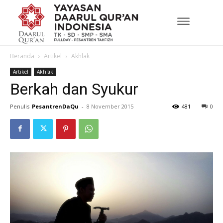
Beranda
Artikel
Akhlak
Artikel
Akhlak
Berkah dan Syukur
Penulis
PesantrenDaQu
-
8 November 2015
481
0