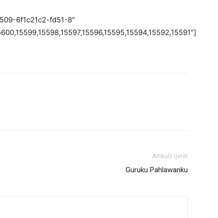
1509-6f1c21c2-fd51-8″
5600,15599,15598,15597,15596,15595,15594,15592,15591″]
Artikulli tjetër
Guruku Pahlawanku