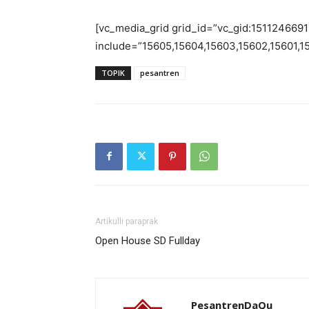
[vc_media_grid grid_id=”vc_gid:151124669
include=”15605,15604,15603,15602,15601,1
TOPIK
pesantren
Artikulli paraprak
Open House SD Fullday
PesantrenDaQu