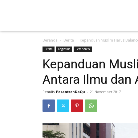
Beranda
Berita
Kepanduan Muslim Harus Balance
Berita
Kegiatan
Pesantren
Kepanduan Musl
Antara Ilmu dan 
Penulis
PesantrenDaQu
-
21 November 2017