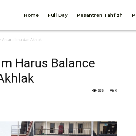
Home
Full Day
Pesantren Tahfizh
P
 Antara Ilmu dan Akhlak
im Harus Balance
Akhlak
536
0