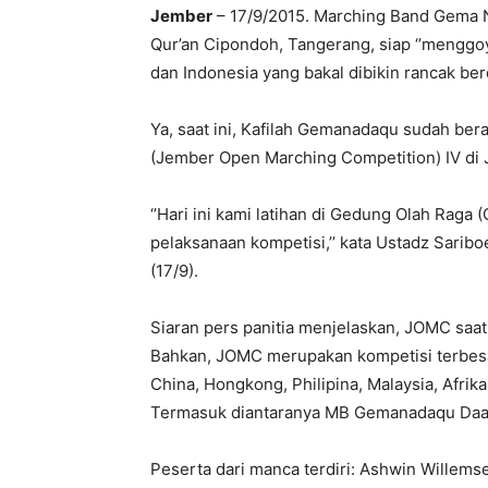
Jember
– 17/9/2015. Marching Band Gema 
Qur’an Cipondoh, Tangerang, siap ‘’menggo
dan Indonesia yang bakal dibikin rancak berd
Ya, saat ini, Kafilah Gemanadaqu sudah ber
(Jember Open Marching Competition) IV di 
‘’Hari ini kami latihan di Gedung Olah Raga
pelaksanaan kompetisi,’’ kata Ustadz Sari
(17/9).
Siaran pers panitia menjelaskan, JOMC saat i
Bahkan, JOMC merupakan kompetisi terbesar 
China, Hongkong, Philipina, Malaysia, Afrika
Termasuk diantaranya MB Gemanadaqu Daar
Peserta dari manca terdiri: Ashwin Willem