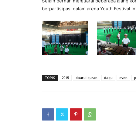
Selain pernah menjuarai beberapa ajang k
berpartisipasi dalam arena Youth Festival In
TOPIK
2015
daarul quran
daqu
even