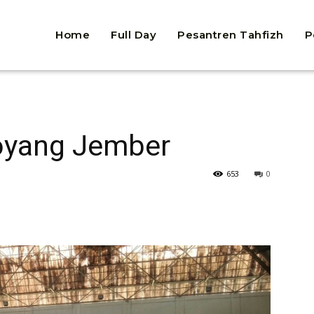
Home
Full Day
Pesantren Tahfizh
P
oyang Jember
653
0