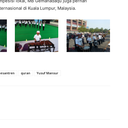
ompesisi lokal, MB Gemanadaqu juga pernah
ternasional di Kuala Lumpur, Malaysia.
pesantren
quran
Yusuf Mansur