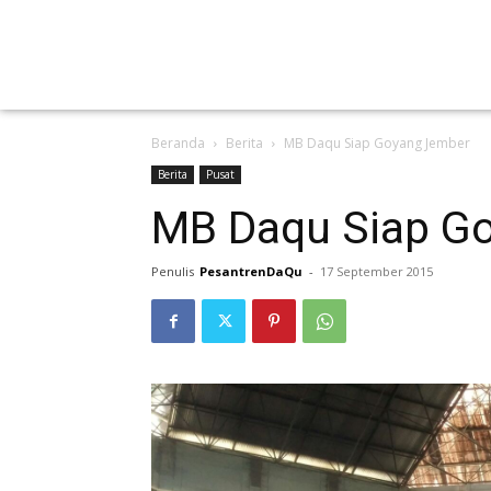
Beranda
Berita
MB Daqu Siap Goyang Jember
Berita
Pusat
MB Daqu Siap G
Penulis
PesantrenDaQu
-
17 September 2015