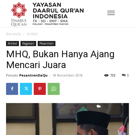
Beranda
Artikel
Artikel
Kegiatan
Pesantren
MHQ, Bukan Hanya Ajang
Mencari Juara
Penulis
PesantrenDaQu
-
18 November 2018
733
0