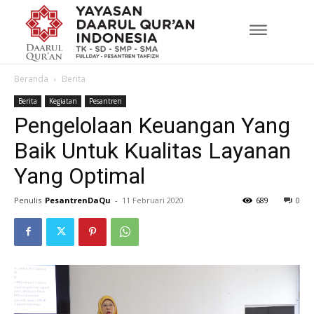
Beranda
Berita
Berita
Kegiatan
Pesantren
Pengelolaan Keuangan Yang
Baik Untuk Kualitas Layanan
Yang Optimal
Penulis
PesantrenDaQu
-
11 Februari 2020
689
0