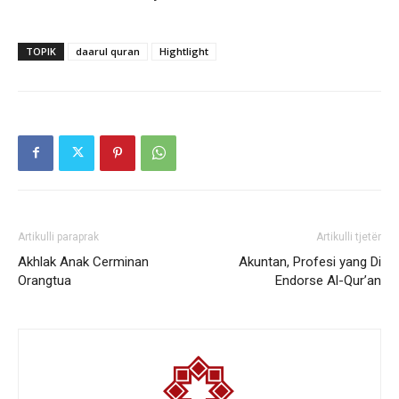
TOPIK
daarul quran
Hightlight
Artikulli paraprak
Artikulli tjetër
Akhlak Anak Cerminan
Akuntan, Profesi yang Di
Orangtua
Endorse Al-Qur’an