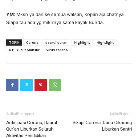
YM
: Mksh ya dan ke semua walsan, Kopiin aja chatnya.
Siapa tau ada yg mikirnya sama kayak Bunda.
TOPIK
Corona
daarul quran
Highlight
Hightlight
K.H. Yusuf Mansur
virus corona
Artikulli paraprak
Artikulli tjetër
Antisipasi Corona, Daarul
Sikapi Corona, Daqu Cikarang
Qur’an Liburkan Seluruh
Liburkan Santri
Aktivitas Pendidikan