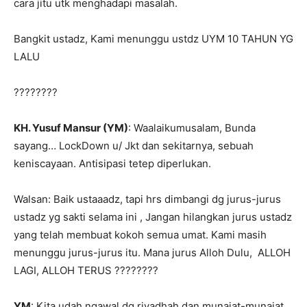
cara jitu utk menghadapi masalah.
Bangkit ustadz, Kami menunggu ustdz UYM 10 TAHUN YG
LALU
????????
KH. Yusuf Mansur (YM)
: Waalaikumusalam, Bunda
sayang… LockDown u/ Jkt dan sekitarnya, sebuah
keniscayaan. Antisipasi tetep diperlukan.
Walsan: Baik ustaaadz, tapi hrs dimbangi dg jurus-jurus
ustadz yg sakti selama ini , Jangan hilangkan jurus ustadz
yang telah membuat kokoh semua umat. Kami m
asih
menunggu jurus-jurus itu. Mana jurus Alloh Dulu,
ALLOH
LAGI, ALLOH TERUS
????????
YM
: Kita udah ngawal dg riyadhah dan munajat-munajat