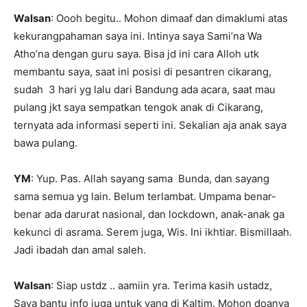
Walsan
: Oooh begitu.. Mohon dimaaf dan dimaklumi atas
kekurangpahaman saya ini. Intinya saya Sami’na Wa
Atho’na dengan guru saya. Bisa jd ini cara Alloh utk
membantu saya, saat ini posisi di pesantren cikarang,
sudah
3 hari yg lalu dari Bandung ada acara, saat mau
pulang jkt saya sempatkan tengok anak di Cikarang,
ternyata ada informasi seperti ini. Sekalian aja anak saya
bawa pulang.
YM
: Yup. Pas. Allah sayang sama
Bunda, dan sayang
sama semua yg lain. Belum terlambat. Umpama benar-
benar ada darurat nasional, dan lockdown, anak-anak ga
kekunci di asrama. Serem juga, Wis. Ini ikhtiar. Bismillaah.
Jadi ibadah dan amal saleh.
Walsan
: Siap ustdz .. aamiin yra. Terima kasih ustadz,
Saya bantu info juga untuk yang di Kaltim. Mohon doanya