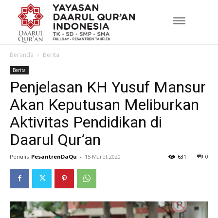
Beranda
Berita
Berita
Penjelasan KH Yusuf Mansur
Akan Keputusan Meliburkan
Aktivitas Pendidikan di
Daarul Qur’an
Penulis
PesantrenDaQu
-
15 Maret 2020
631
0