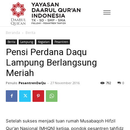
Beranda
Berita
Berita
Lampung
Kegiatan
Pesantren
Pensi Perdana Daqu
Lampung Berlangsung
Meriah
Penulis
PesantrenDaQu
-
27 November 2016
792
0
Setelah sukses menjadi tuan rumah Musabaqoh Hifzil
Qur’an Nasional (MHQN) ketiga, pondok pesantren tahfidz