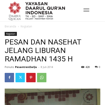
Beranda
Kegiatan
Kegiatan
PESAN DAN NASEHAT
JELANG LIBURAN
RAMADHAN 1435 H
Penulis
PesantrenDaQu
-
8 Juli 2014
428
0