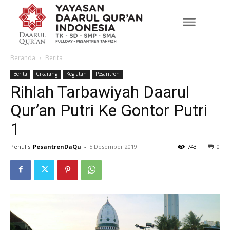
Beranda
Berita
Berita
Cikarang
Kegiatan
Pesantren
Rihlah Tarbawiyah Daarul
Qur’an Putri Ke Gontor Putri
1
Penulis
PesantrenDaQu
-
5 Desember 2019
743
0