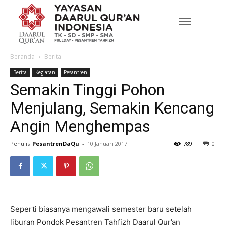
Beranda
Berita
Berita
Kegiatan
Pesantren
Semakin Tinggi Pohon
Menjulang, Semakin Kencang
Angin Menghempas
Penulis
PesantrenDaQu
-
10 Januari 2017
789
0
Seperti biasanya mengawali semester baru setelah
liburan Pondok Pesantren Tahfizh Daarul Qur’an