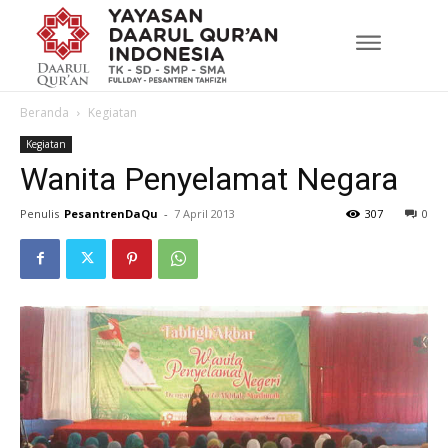
Beranda
Kegiatan
Kegiatan
Wanita Penyelamat Negara
Penulis
PesantrenDaQu
-
7 April 2013
307
0