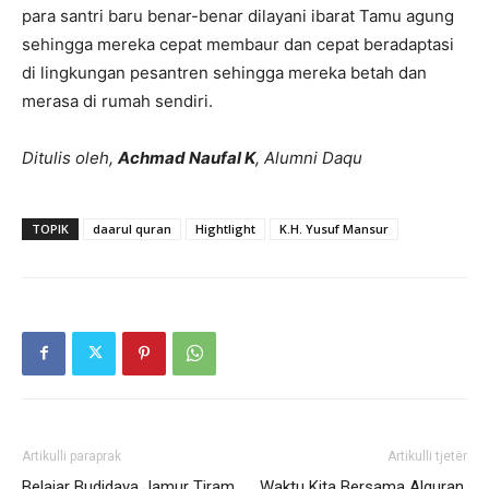
para santri baru benar-benar dilayani ibarat Tamu agung
sehingga mereka cepat membaur dan cepat beradaptasi
di lingkungan pesantren sehingga mereka betah dan
merasa di rumah sendiri.
Ditulis oleh,
Achmad Naufal K
, Alumni Daqu
TOPIK
daarul quran
Hightlight
K.H. Yusuf Mansur
Artikulli paraprak
Artikulli tjetër
Belajar Budidaya Jamur Tiram
Waktu Kita Bersama Alquran,