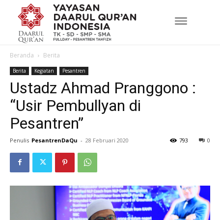
Beranda
Berita
Berita
Kegiatan
Pesantren
Ustadz Ahmad Pranggono :
“Usir Pembullyan di
Pesantren”
Penulis
PesantrenDaQu
-
28 Februari 2020
793
0