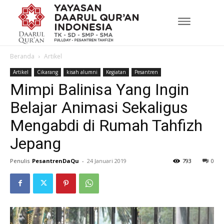
Beranda
Artikel
Artikel
Cikarang
kisah alumni
Kegiatan
Pesantren
Mimpi Balinisa Yang Ingin
Belajar Animasi Sekaligus
Mengabdi di Rumah Tahfizh
Jepang
Penulis
PesantrenDaQu
-
24 Januari 2019
793
0