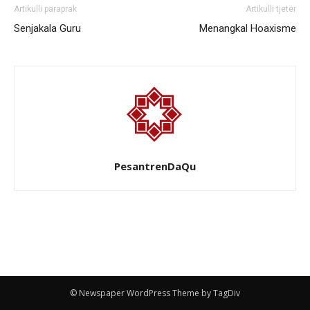
Artikulli paraprak
Artikulli tjetër
Senjakala Guru
Menangkal Hoaxisme
PesantrenDaQu
© Newspaper WordPress Theme by TagDiv